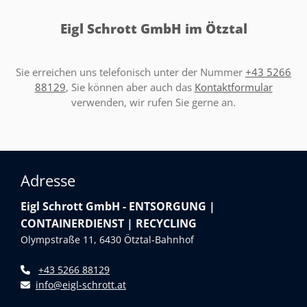
Eigl Schrott GmbH im Ötztal
Sie erreichen uns telefonisch unter der Nummer
+43 5266
88129
, Sie können aber auch das
Kontaktformular
verwenden, wir rufen Sie gerne an.
Adresse
Eigl Schrott GmbH - ENTSORGUNG |
CONTAINERDIENST | RECYCLING
Olympstraße 11, 6430 Ötztal-Bahnhof
+43 5266 88129

info@eigl-schrott.at
